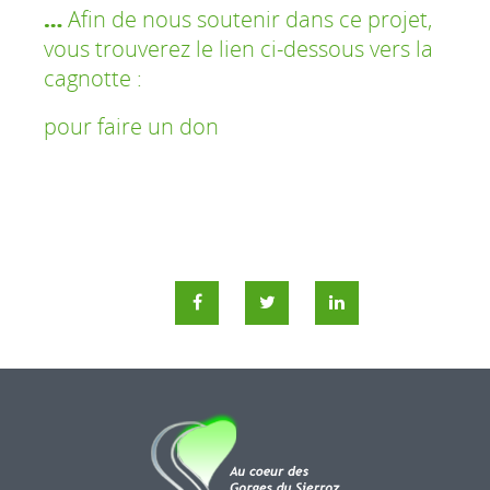
…
Afin de nous soutenir dans ce projet,
vous trouverez le lien ci-dessous vers la
cagnotte :
pour faire un don