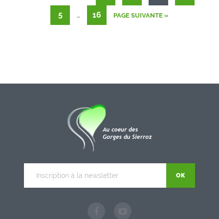
5
…
16
PAGE SUIVANTE »