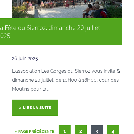
a Fête du Sierroz, dimanche 20 juillet
2025
26 juin 2025
L’association Les Gorges du Sierroz vous invite 📆
dimanche 20 juillet, de 10H00 à 18H00, cour des
Moulins pour la…
LIRE LA SUITE
1
2
3
4
« PAGE PRÉCÉDENTE